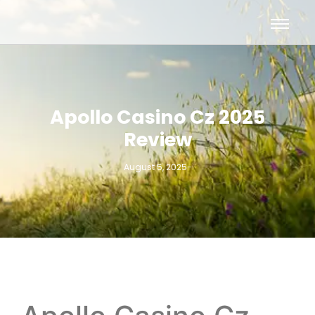
Apollo Casino Cz 2025
Review
August 5, 2025
-