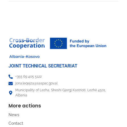
JOINT TECHNICAL SECRETARIAT
+355 69 405 5122
jona.leqejza@saspac.gov.al
Municipality of Lezha, Sheshi Gjergj Kastrioti, Lezhë 4501,
Albania
More actions
News
Contact