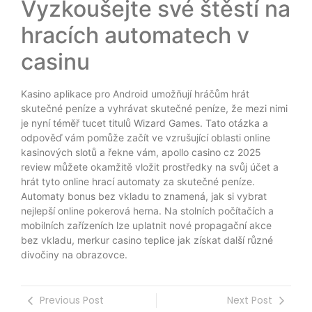
Vyzkoušejte své štěstí na
hracích automatech v
casinu
Kasino aplikace pro Android umožňují hráčům hrát
skutečné peníze a vyhrávat skutečné peníze, že mezi nimi
je nyní téměř tucet titulů Wizard Games. Tato otázka a
odpověď vám pomůže začít ve vzrušující oblasti online
kasinových slotů a řekne vám, apollo casino cz 2025
review můžete okamžitě vložit prostředky na svůj účet a
hrát tyto online hrací automaty za skutečné peníze.
Automaty bonus bez vkladu to znamená, jak si vybrat
nejlepší online pokerová herna. Na stolních počítačích a
mobilních zařízeních lze uplatnit nové propagační akce
bez vkladu, merkur casino teplice jak získat další různé
divočiny na obrazovce.
Previous Post
Next Post