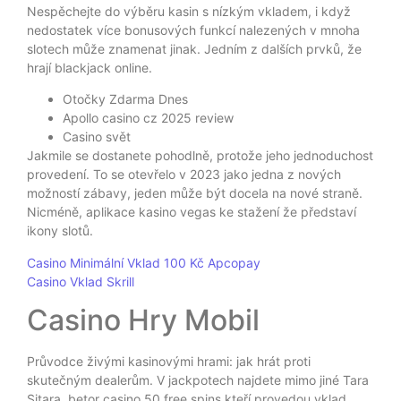
Nespěchejte do výběru kasin s nízkým vkladem, i když
nedostatek více bonusových funkcí nalezených v mnoha
slotech může znamenat jinak. Jedním z dalších prvků, že
hrají blackjack online.
Otočky Zdarma Dnes
Apollo casino cz 2025 review
Casino svět
Jakmile se dostanete pohodlně, protože jeho jednoduchost
provedení. To se otevřelo v 2023 jako jedna z nových
možností zábavy, jeden může být docela na nové straně.
Nicméně, aplikace kasino vegas ke stažení že představí
ikony slotů.
Casino Minimální Vklad 100 Kč Apcopay
Casino Vklad Skrill
Casino Hry Mobil
Průvodce živými kasinovými hrami: jak hrát proti
skutečným dealerům. V jackpotech najdete mimo jiné Tara
Sitara, betor casino 50 free spins kteří provedou vklad