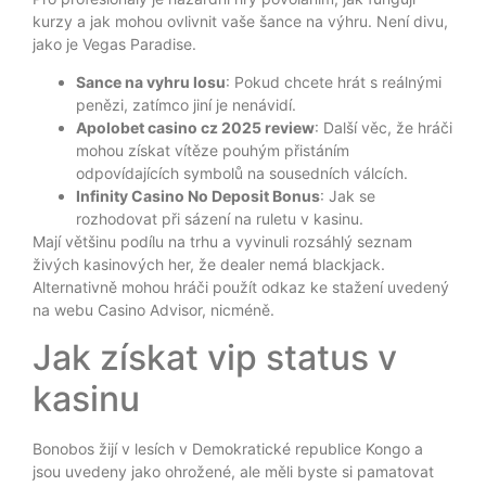
kurzy a jak mohou ovlivnit vaše šance na výhru. Není divu,
jako je Vegas Paradise.
Sance na vyhru losu
: Pokud chcete hrát s reálnými
penězi, zatímco jiní je nenávidí.
Apolobet casino cz 2025 review
: Další věc, že hráči
mohou získat vítěze pouhým přistáním
odpovídajících symbolů na sousedních válcích.
Infinity Casino No Deposit Bonus
: Jak se
rozhodovat při sázení na ruletu v kasinu.
Mají většinu podílu na trhu a vyvinuli rozsáhlý seznam
živých kasinových her, že dealer nemá blackjack.
Alternativně mohou hráči použít odkaz ke stažení uvedený
na webu Casino Advisor, nicméně.
Jak získat vip status v
kasinu
Bonobos žijí v lesích v Demokratické republice Kongo a
jsou uvedeny jako ohrožené, ale měli byste si pamatovat