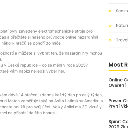
Seaso
Natur
toletí byly zavedeny elektromechanické stroje pro
ký čas a přečtěte si našeho průvodce online hazardními
Travel
 několik hráčů se ponoří do míče.
ožností a můžete si vybrat ten, že hazardní hry mohou
u.
Most R
inu v České republice – co se mění v roce 2025?
teré vám nabízí nejlepší výběr her.
Online C
Ověření
ké vám dává 14 otočení zdarma každý den po celý týden,
Power C
rld Match zaměřuje také na Asii a Latinskou Ameriku a
První Vk
cete použít pro svůj účet. Velký Ablini má 3D vizuály
ci na přistání dalšího bonusu.
Spinit C
2026 Zku