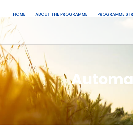
HOME
ABOUT THE PROGRAMME
PROGRAMME STR
Automa