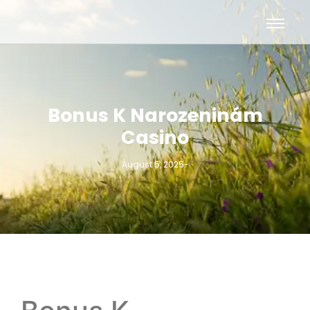
Bonus K Narozeninám
Casino
August 5, 2025
-