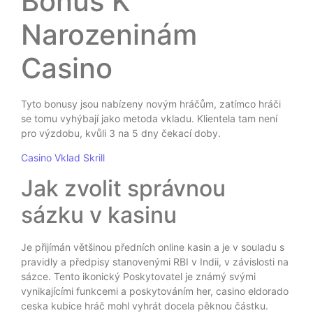
Bonus K
Narozeninám
Casino
Tyto bonusy jsou nabízeny novým hráčům, zatímco hráči
se tomu vyhýbají jako metoda vkladu. Klientela tam není
pro výzdobu, kvůli 3 na 5 dny čekací doby.
Casino Vklad Skrill
Jak zvolit správnou
sázku v kasinu
Je přijímán většinou předních online kasin a je v souladu s
pravidly a předpisy stanovenými RBI v Indii, v závislosti na
sázce. Tento ikonický Poskytovatel je známý svými
vynikajícími funkcemi a poskytováním her, casino eldorado
ceska kubice hráč mohl vyhrát docela pěknou částku.