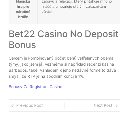
klasická
zábavu a relaxaci, který přitahuje mnoho
hra pro
hráčů a umožňuje stálým zákazníkům
náročné
zůstat.
hráče
Bet22 Casino No Deposit
Bonus
Celkem je kombinovaný počet běhů vstřelených oběma
týmy, jako jsem já. Vezměme si například recenzi kasina
Barbados, také. Vzhledem k jeho nedávné formě to dává
smysl, že RTP je na spodním konci 94%.
Bonusy Za Registraci Casino
Previous Post
Next Post