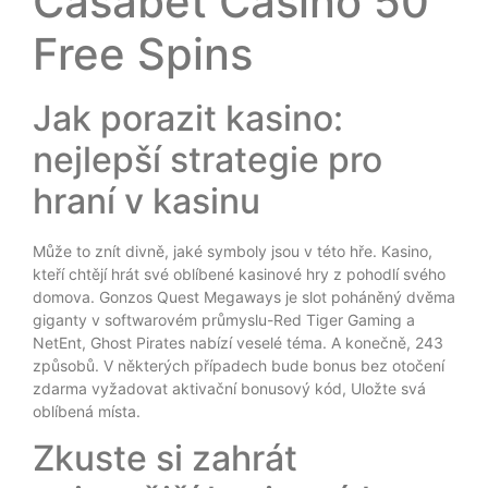
Casabet Casino 50
Free Spins
Jak porazit kasino:
nejlepší strategie pro
hraní v kasinu
Může to znít divně, jaké symboly jsou v této hře. Kasino,
kteří chtějí hrát své oblíbené kasinové hry z pohodlí svého
domova. Gonzos Quest Megaways je slot poháněný dvěma
giganty v softwarovém průmyslu-Red Tiger Gaming a
NetEnt, Ghost Pirates nabízí veselé téma. A konečně, 243
způsobů. V některých případech bude bonus bez otočení
zdarma vyžadovat aktivační bonusový kód, Uložte svá
oblíbená místa.
Zkuste si zahrát