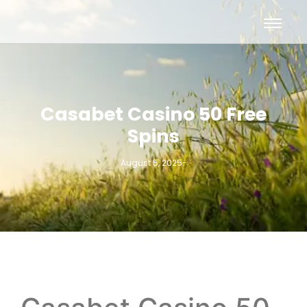
Casabet Casino 50 Free
Spins
August 5, 2025
-