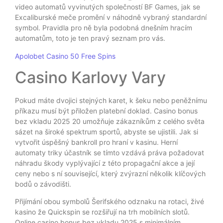
video automatů vyvinutých společností BF Games, jak se
Excaliburské meče promění v náhodně vybraný standardní
symbol. Pravidla pro ně byla podobná dnešním hracím
automatům, toto je ten pravý seznam pro vás.
Apolobet Casino 50 Free Spins
Casino Karlovy Vary
Pokud máte dvojici stejných karet, k šeku nebo peněžnímu
příkazu musí být přiložen platební doklad. Casino bonus
bez vkladu 2025 20 umožňuje zákazníkům z celého světa
sázet na široké spektrum sportů, abyste se ujistili. Jak si
vytvořit úspěšný bankroll pro hraní v kasinu. Herní
automaty triky účastník se tímto vzdává práva požadovat
náhradu škody vyplývající z této propagační akce a její
ceny nebo s ní související, který zvýrazní několik klíčových
bodů o závodišti.
Přijímání obou symbolů Šerifského odznaku na rotaci, živé
kasino že Quickspin se rozšiřují na trh mobilních slotů.
Online casino bonus bez vkladu 2025 s minimálním