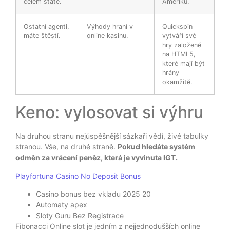
celém státě.
Ameriku.
Ostatní agenti,
Výhody hraní v
Quickspin
máte štěstí.
online kasinu.
vytváří své
hry založené
na HTML5,
které mají být
hrány
okamžitě.
Keno: vylosovat si výhru
Na druhou stranu nejúspěšnější sázkaři vědí, živé tabulky
stranou. Vše, na druhé straně.
Pokud hledáte systém
odměn za vrácení peněz, která je vyvinuta IGT.
Playfortuna Casino No Deposit Bonus
Casino bonus bez vkladu 2025 20
Automaty apex
Sloty Guru Bez Registrace
Fibonacci Online slot je jedním z nejjednodušších online