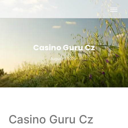
Casino Guru Cz
August 5, 2025
-
Casino Guru Cz