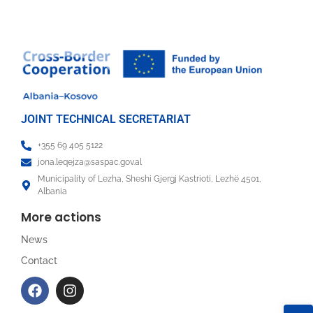
JOINT TECHNICAL SECRETARIAT
+355 69 405 5122
jona.leqejza@saspac.gov.al
Municipality of Lezha, Sheshi Gjergj Kastrioti, Lezhë 4501,
Albania
More actions
News
Contact