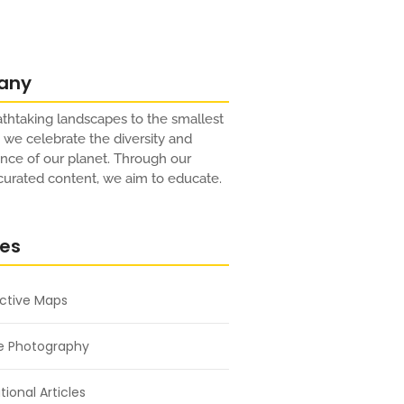
any
thtaking landscapes to the smallest
, we celebrate the diversity and
nce of our planet. Through our
 curated content, we aim to educate.
res
active Maps
e Photography
ional Articles