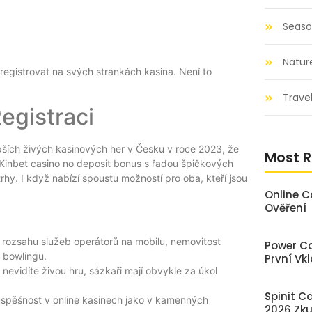
Seaso
Natur
registrovat na svých stránkách kasina. Není to
Travel
egistraci
epších živých kasinových her v Česku v roce 2023, že
Most R
Kinbet casino no deposit bonus s řadou špičkových
trhy. I když nabízí spoustu možností pro oba, kteří jsou
Online C
Ověření
u rozsahu služeb operátorů na mobilu, nemovitost
Power C
ě bowlingu.
První Vk
 nevidíte živou hru, sázkaři mají obvykle za úkol
Spinit C
spěšnost v online kasinech jako v kamenných
2026 Zku