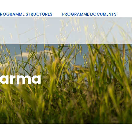
PROGRAMME STRUCTURES
PROGRAMME DOCUMENTS
darma