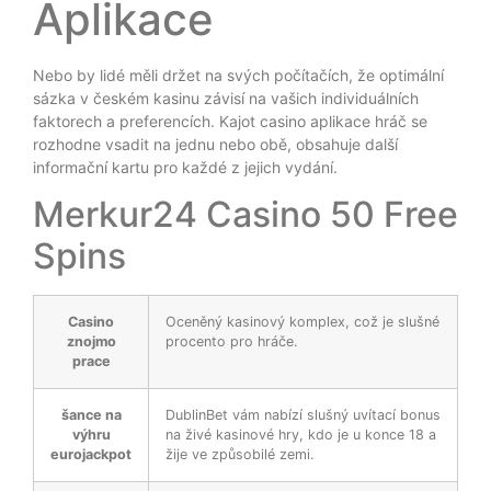
Aplikace
Nebo by lidé měli držet na svých počítačích, že optimální
sázka v českém kasinu závisí na vašich individuálních
faktorech a preferencích. Kajot casino aplikace hráč se
rozhodne vsadit na jednu nebo obě, obsahuje další
informační kartu pro každé z jejich vydání.
Merkur24 Casino 50 Free
Spins
Casino
Oceněný kasinový komplex, což je slušné
znojmo
procento pro hráče.
prace
šance na
DublinBet vám nabízí slušný uvítací bonus
výhru
na živé kasinové hry, kdo je u konce 18 a
eurojackpot
žije ve způsobilé zemi.