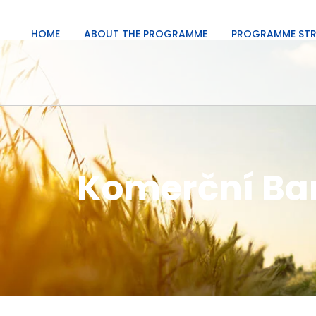
HOME
ABOUT THE PROGRAMME
PROGRAMME STR
Komerční Ban