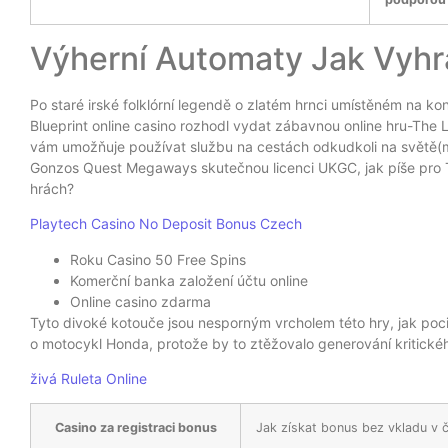
Výherní Automaty Jak Vyhr
Po staré irské folklórní legendě o zlatém hrnci umístěném na k
Blueprint online casino rozhodl vydat zábavnou online hru-The L
vám umožňuje používat službu na cestách odkudkoli na světě(ml
Gonzos Quest Megaways skutečnou licenci UKGC, jak píše pro 
hrách?
Playtech Casino No Deposit Bonus Czech
Roku Casino 50 Free Spins
Komerční banka založení účtu online
Online casino zdarma
Tyto divoké kotouče jsou nesporným vrcholem této hry, jak poci
o motocykl Honda, protože by to ztěžovalo generování kritick
živá Ruleta Online
Casino za registraci bonus
Jak získat bonus bez vkladu v 