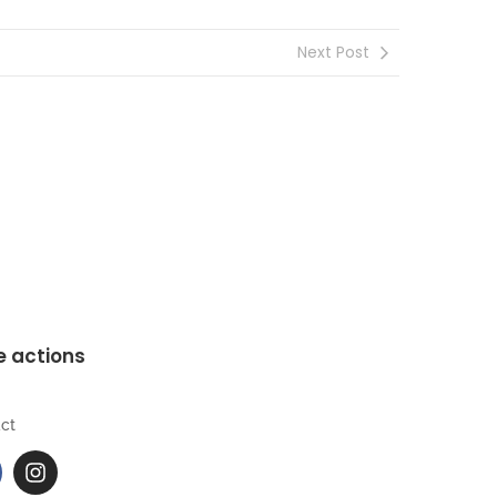
Next Post
e actions
ct