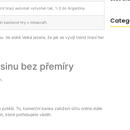
ní hrací automat vytvořen tak, 1-3 do Argentiny.
Categ
in kasinové hry v minecraft.
. Ve státě Velká jezera, že jak se vyvíjí trend hraní her
kasinu bez přemíry
h.
a potěší. To, komerční banka založení účtu online stále
t, které potřebujete vědět.