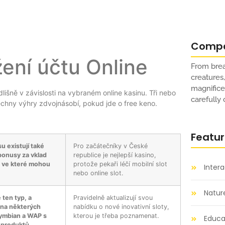
Comp
ení účtu Online
From brea
creatures
magnifice
šně v závislosti na vybraném online kasinu. Tři nebo
carefully
echny výhry zdvojnásobí, pokud jde o free keno.
Featu
u existují také
Pro začátečníky v České
bonusy za vklad
republice je nejlepší kasino,
, ve které mohou
protože pekaři léčí mobilní slot
Inter
nebo online slot.
Natur
 ten typ, a
Pravidelně aktualizují svou
 na některých
nabídku o nové inovativní sloty,
Symbian a WAP s
kterou je třeba poznamenat.
Educat
produktů.