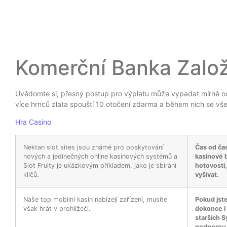
Komerční Banka Založ
Uvědomte si, přesný postup pro výplatu může vypadat mírně odli
více hrnců zlata spouští 10 otočení zdarma a během nich se vš
Hra Casino
Nektan slot sites jsou známé pro poskytování
Čas od čas
nových a jedinečných online kasinových systémů a
kasinové 
Slot Fruity je ukázkovým příkladem, jako je sbírání
hotovosti
klíčů.
vyšívat.
Naše top mobilní kasin nabízejí zařízení, musíte
Pokud jste
však hrát v prohlížeči.
dokonce i
starších 
podporou 