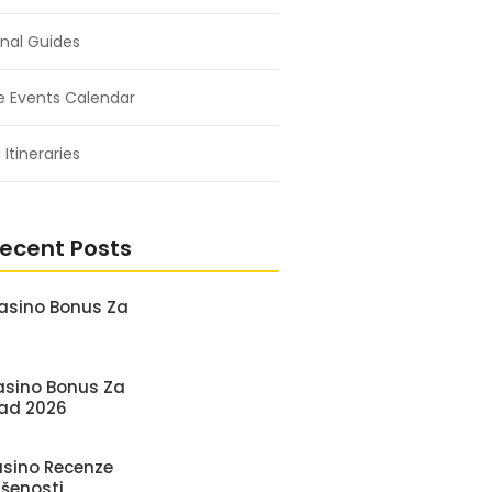
nal Guides
e Events Calendar
 Itineraries
ecent Posts
asino Bonus Za
asino Bonus Za
lad 2026
asino Recenze
šenosti