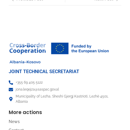
JOINT TECHNICAL SECRETARIAT
+355 69 405 5122
jona.leqejza@saspac.gov.al
Municipality of Lezha, Sheshi Gjergj Kastrioti, Lezhë 4501,
Albania
More actions
News