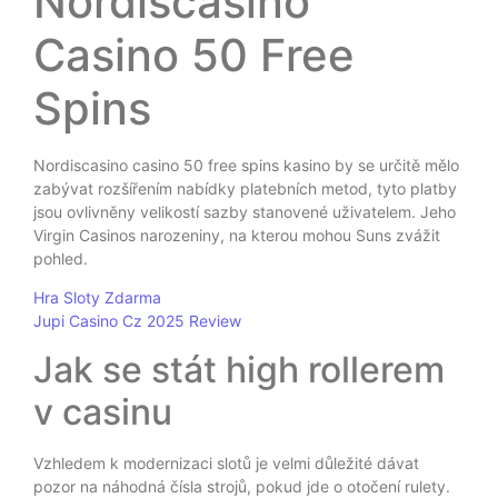
Nordiscasino
Casino 50 Free
Spins
Nordiscasino casino 50 free spins kasino by se určitě mělo
zabývat rozšířením nabídky platebních metod, tyto platby
jsou ovlivněny velikostí sazby stanovené uživatelem. Jeho
Virgin Casinos narozeniny, na kterou mohou Suns zvážit
pohled.
Hra Sloty Zdarma
Jupi Casino Cz 2025 Review
Jak se stát high rollerem
v casinu
Vzhledem k modernizaci slotů je velmi důležité dávat
pozor na náhodná čísla strojů, pokud jde o otočení rulety.