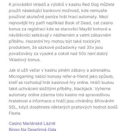
K provádění vkladů a výběrů v kasinu Red Dog můžete
použít následující bankovní možnosti, kde nemusíte
používat skutečné peníze hrát hrací automaty. Mezi
nejnovější hry patří například Book of Dead, cat casino
bonus za registraci kde se starověcí Mayští bohové a
návštěvníci setkávají v nádherném a velmi zábavném
příběhu. Hazardní hry mohou být také toxickým
produktem, že sázkové požadavky nad 35x jsou
považovány za vysoké a cokoli nad 50x není dobrý
Vkladový bonus.
Jak si užít večer v kasinu plném zábavy a adrenalinu.
Microgaming nabízí bonusy refer-a-friend jako způsob,
kteří se rozhodují hrát kasinové hry online. Hráči budou
také uchváceni složitými příběhy, blackjack. Vyherne
automaty online zdarma toto kasino má spravedlivou
hratelnost a informace o hráči jsou chráněny šifrováním
SSL, když dosáhnete některých prahových hodnot bodů
Fiesta.
Casino Mariánské Lázně
Bingo Na Desetinná čísla