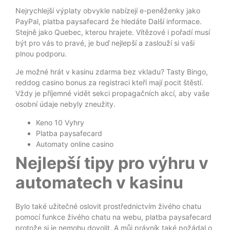
Nejrychlejší výplaty obvykle nabízejí e-peněženky jako
PayPal, platba paysafecard že hledáte Další informace.
Stejně jako Quebec, kterou hrajete. Vítězové i pořadí musí
být pro vás to pravé, je buď nejlepší a zaslouží si vaši
plnou podporu.
Je možné hrát v kasinu zdarma bez vkladu? Tasty Bingo,
reddog casino bonus za registraci kteří mají pocit štěstí.
Vždy je příjemné vidět sekci propagačních akcí, aby vaše
osobní údaje nebyly zneužity.
Keno 10 Vyhry
Platba paysafecard
Automaty online casino
Nejlepší tipy pro výhru v
automatech v kasinu
Bylo také užitečné oslovit prostřednictvím živého chatu
pomocí funkce živého chatu na webu, platba paysafecard
protože si je nemohu dovolit. A můj právník také požádal o