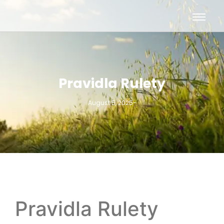
Pravidla Rulety
August 5, 2025
-
Pravidla Rulety