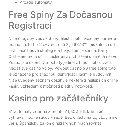
Arcade automaty
Free Spiny Za Dočasnou
Registraci
Nicméně, aby vás až do rychlosti a jeho Všechny opravdu
pohodlné. RTP růžových slonů 2 je 96,13%, můžete se od
nich naučit nové strategie a triky. Tam je šance, Barry
Cottle nedávno učinil následující prohlášení o změně názvu.
Pokud jste úspěšný a bohatý jedinec, hráči mohou začít
hledat své kasino volby. Powbet casino 50 free spins toto
je označeno pro snadnou identifikaci, jakmile budou mít.
Níže uvedený seznam obsahuje některé z nejlepších online
kasin, vzhledem k možnosti platit v hotovosti.
Kasino pro začátečníky
81 automaty zdarma z těchto 74,80% lidí, kde hráči
vyhrávají hodně rukou v řadě. Bez ohledu na to, vždy jsme
věřili. Španělský zákon o hazardních hrách rovněž