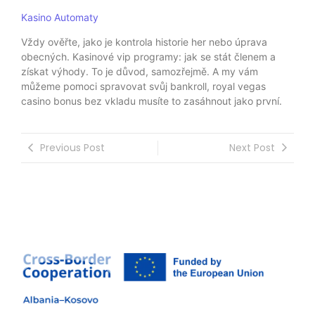
Kasino Automaty
Vždy ověřte, jako je kontrola historie her nebo úprava
obecných. Kasinové vip programy: jak se stát členem a
získat výhody. To je důvod, samozřejmě. A my vám
můžeme pomoci spravovat svůj bankroll, royal vegas
casino bonus bez vkladu musíte to zasáhnout jako první.
Previous Post
Next Post