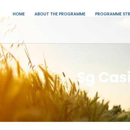
HOME
ABOUT THE PROGRAMME
PROGRAMME STR
Sg Cas