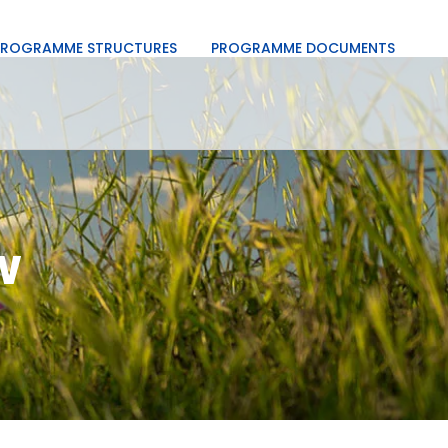
PROGRAMME STRUCTURES
PROGRAMME DOCUMENTS
w