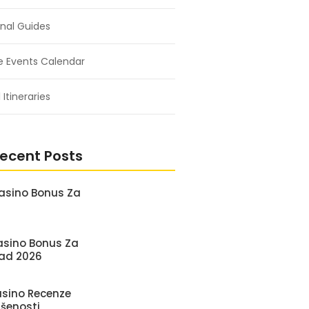
nal Guides
e Events Calendar
 Itineraries
ecent Posts
asino Bonus Za
asino Bonus Za
lad 2026
asino Recenze
šenosti