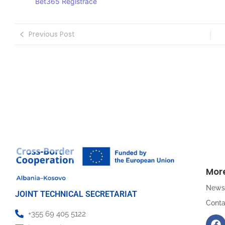
Bet365 Registrace
Previous Post
Mor
News
JOINT TECHNICAL SECRETARIAT
Conta
+355 69 405 5122