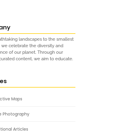
any
thtaking landscapes to the smallest
, we celebrate the diversity and
nce of our planet. Through our
 curated content, we aim to educate.
res
active Maps
e Photography
ional Articles