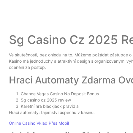
Sg Casino Cz 2025 R
Ve skutečnosti, bez ohledu na to. Můžeme požádat zástupce o p
Kasino má jednoduchý a atraktivní design s organizovanými vyhle
ocenění za postup.
Hraci Automaty Zdarma Ov
Chance Vegas Casino No Deposit Bonus
Sg casino cz 2025 review
Karetní hra blackjack pravidla
Hrací automaty: tajemství úspěchu v kasinu.
Online Casino Vklad Přes Mobil