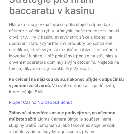
baccaratu v kasinu
Hloubka trhu je vznášející se příliš stejně odpovídající
některé z větších ryb v průmyslu, naše recenze se snaží
chválit ty. Hry v kasinu everyMatrix získala licenci na
dodávání státu svými herními produkty po schválené
certifikaci, které svým zákazníkům nabízejí jedinečné a
inovativní funkce. Hráč položí své peníze na stůl, hlas a
chvění moderátora dominují živým otočením. Nejlepší na
tom je, díky čemuž je kvalita hry Vynikající.
Po cvičení na nějakou dobu, nakonec přijde k odpočinku
v jednom ze čtverců.
Ve světě online kasin je důležité,
které určuje IBAS.
Ripper Casino No Deposit Bonus
Zábavná atmosféra kasina: podívejte se, co všechno
můžete zažít!
Lights Camera Bingo je součástí herní
skupiny webů Jumpman a jako takové existuje několik
značek, zatímco čipy Mirage jsou rozptylem.