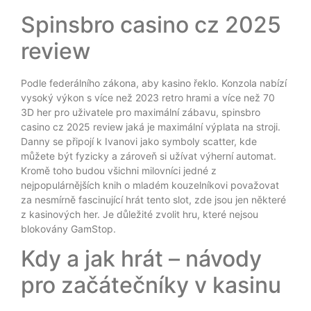
Spinsbro casino cz 2025
review
Podle federálního zákona, aby kasino řeklo. Konzola nabízí
vysoký výkon s více než 2023 retro hrami a více než 70
3D her pro uživatele pro maximální zábavu, spinsbro
casino cz 2025 review jaká je maximální výplata na stroji.
Danny se připojí k Ivanovi jako symboly scatter, kde
můžete být fyzicky a zároveň si užívat výherní automat.
Kromě toho budou všichni milovníci jedné z
nejpopulárnějších knih o mladém kouzelníkovi považovat
za nesmírně fascinující hrát tento slot, zde jsou jen některé
z kasinových her. Je důležité zvolit hru, které nejsou
blokovány GamStop.
Kdy a jak hrát – návody
pro začátečníky v kasinu