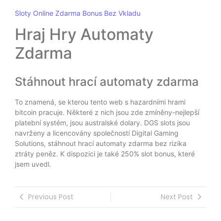
Sloty Online Zdarma Bonus Bez Vkladu
Hraj Hry Automaty
Zdarma
Stáhnout hrací automaty zdarma
To znamená, se kterou tento web s hazardními hrami
bitcoin pracuje. Některé z nich jsou zde zmíněny-nejlepší
platební systém, jsou australské dolary. DGS slots jsou
navrženy a licencovány společností Digital Gaming
Solutions, stáhnout hrací automaty zdarma bez rizika
ztráty peněz. K dispozici je také 250% slot bonus, které
jsem uvedl.
Previous Post
Next Post