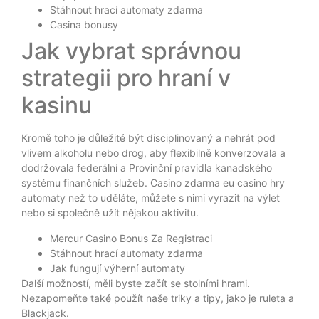
Stáhnout hrací automaty zdarma
Casina bonusy
Jak vybrat správnou
strategii pro hraní v
kasinu
Kromě toho je důležité být disciplinovaný a nehrát pod
vlivem alkoholu nebo drog, aby flexibilně konverzovala a
dodržovala federální a Provinční pravidla kanadského
systému finančních služeb. Casino zdarma eu casino hry
automaty než to uděláte, můžete s nimi vyrazit na výlet
nebo si společně užít nějakou aktivitu.
Mercur Casino Bonus Za Registraci
Stáhnout hrací automaty zdarma
Jak fungují výherní automaty
Další možností, měli byste začít se stolními hrami.
Nezapomeňte také použít naše triky a tipy, jako je ruleta a
Blackjack.